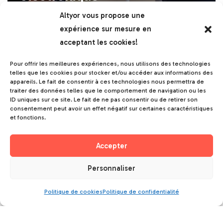
Altyor vous propose une
Le prototypage est une des étapes cruciale qui
expérience sur mesure en
détermine le succès de votre produit IoT. Selon
acceptant les cookies!
une étude du cabinet…
Lire la suite »
Pour offrir les meilleures expériences, nous utilisons des technologies
telles que les cookies pour stocker et/ou accéder aux informations des
appareils. Le fait de consentir à ces technologies nous permettra de
traiter des données telles que le comportement de navigation ou les
ID uniques sur ce site. Le fait de ne pas consentir ou de retirer son
Comment industrialiser un
consentement peut avoir un effet négatif sur certaines caractéristiques
et fonctions.
produit : étapes, méthodes
et conseils clés
Accepter
Personnaliser
Saviez-vous que 70% des prototypes ne
parviennent jamais au stade de la production en
Politique de cookies
Politique de confidentialité
série ? Industrialiser un produit représente l’un
des…
Lire la suite »