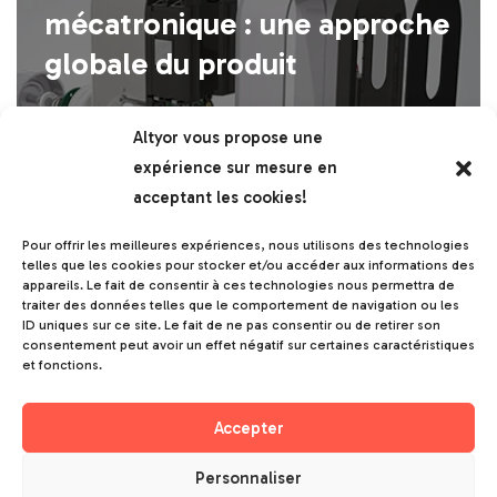
mécatronique : une approche
globale du produit
Les produits hardware ont profondément évolué
Altyor vous propose une
ces dernières années. Là où un objet reposait
expérience sur mesure en
autrefois sur une mécanique simple ou…
Lire la
acceptant les cookies!
suite »
Pour offrir les meilleures expériences, nous utilisons des technologies
telles que les cookies pour stocker et/ou accéder aux informations des
appareils. Le fait de consentir à ces technologies nous permettra de
traiter des données telles que le comportement de navigation ou les
ID uniques sur ce site. Le fait de ne pas consentir ou de retirer son
consentement peut avoir un effet négatif sur certaines caractéristiques
et fonctions.
Capteur connecté IoT : rôle,
Accepter
usages et critères de choix
Personnaliser