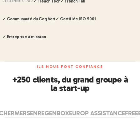
✓ French Tech
✓ French Fab
RECONNUS PAR
✓ Communauté du Coq Vert
✓ Certifiée ISO 9001
✓ Entreprise à mission
ILS NOUS FONT CONFIANCE
+250 clients, du grand groupe à
la start-up
ERSEN
REGENBOX
EUROP ASSISTANCE
FREEBOX
SE