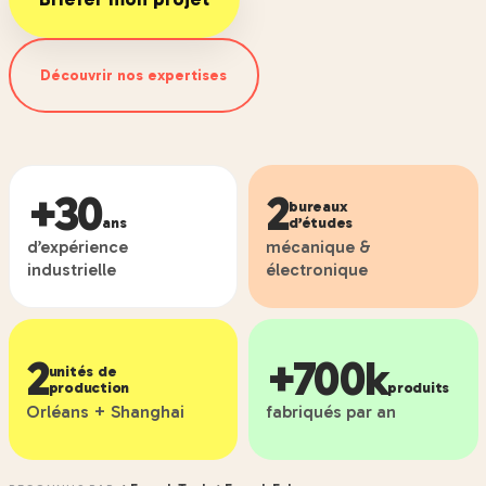
Découvrir nos expertises
+30
2
bureaux
ans
d’études
d’expérience
mécanique &
industrielle
électronique
2
+700k
unités de
production
produits
Orléans + Shanghai
fabriqués par an