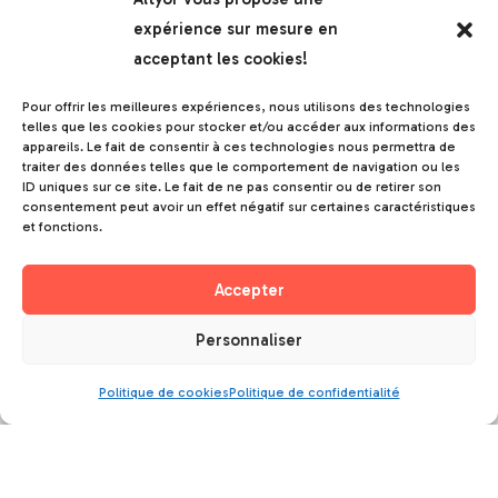
expérience sur mesure en
Le blog Altyor
acceptant les cookies!
Nous rejoindre
Pour offrir les meilleures expériences, nous utilisons des technologies
Communiqués de presse
telles que les cookies pour stocker et/ou accéder aux informations des
appareils. Le fait de consentir à ces technologies nous permettra de
traiter des données telles que le comportement de navigation ou les
Orléans
ID uniques sur ce site. Le fait de ne pas consentir ou de retirer son
consentement peut avoir un effet négatif sur certaines caractéristiques
121 rue des Hêtres
et fonctions.
45590 Saint-Cyr-en-Val
France
Accepter
Personnaliser
Grenoble
Politique de cookies
Politique de confidentialité
17 rue de la frise
38000 Grenoble
France