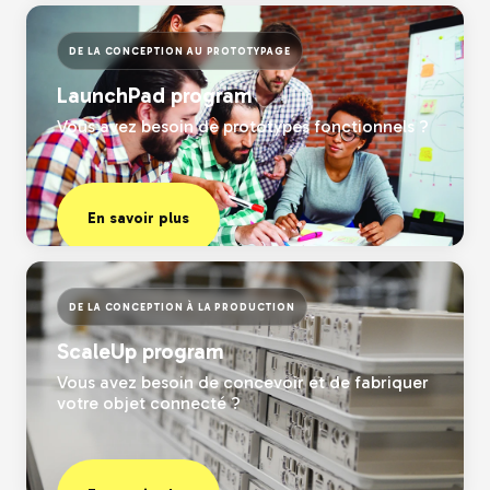
En savoir plus
DE LA CONCEPTION AU PROTOTYPAGE
LaunchPad program
Vous avez besoin de prototypes fonctionnels ?
En savoir plus
DE LA CONCEPTION À LA PRODUCTION
ScaleUp program
Vous avez besoin de concevoir et de fabriquer
votre objet connecté ?