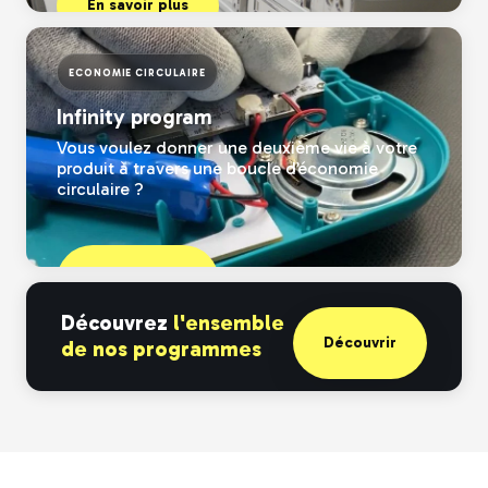
En savoir plus
ECONOMIE CIRCULAIRE
Infinity program
Vous voulez donner une deuxième vie à votre
produit à travers une boucle d’économie
circulaire ?
En savoir plus
Découvrez
l'ensemble
Découvrir
de nos programmes