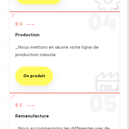
04
04 ——
Production
_Nous mettons en œuvre votre ligne de
production robuste
On produit
05
05 ——
Remanufacture
_Nous accompagnons les différentes vies de