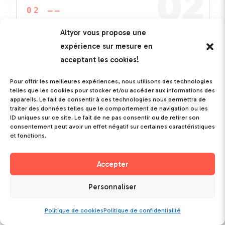
02
02 ——
Conception mécanique & électronique
Altyor vous propose une
expérience sur mesure en
_Nous donnons vie durablement à votre
acceptant les cookies!
produit
Pour offrir les meilleures expériences, nous utilisons des technologies
telles que les cookies pour stocker et/ou accéder aux informations des
appareils. Le fait de consentir à ces technologies nous permettra de
On conçoit
traiter des données telles que le comportement de navigation ou les
ID uniques sur ce site. Le fait de ne pas consentir ou de retirer son
03
consentement peut avoir un effet négatif sur certaines caractéristiques
et fonctions.
03 ——
Accepter
Industrialisation
Personnaliser
_Nous industrialisons votre produit pour
fiabiliser votre production
Politique de cookies
Politique de confidentialité