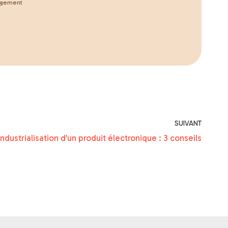
agement
SUIVANT
’industrialisation d’un produit électronique : 3 conseils