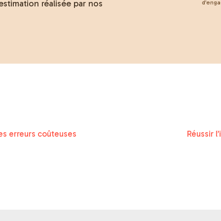
estimation réalisée par nos
d’eng
 les erreurs coûteuses
Réussir l