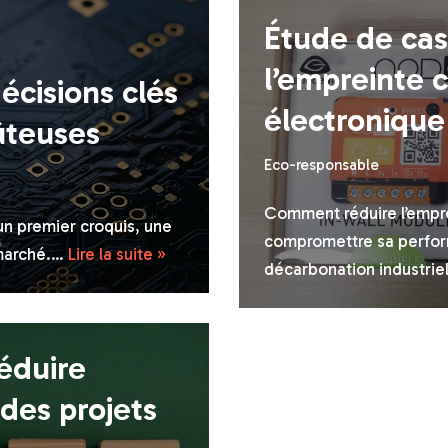
Étude de cas
l’empreinte 
décisions clés
électronique
oûteuses
Eco-responsable
Comment réduire l’empre
n premier croquis, une
compromettre sa performa
e marché.…
Lire la suite »
décarbonation industrie
éduire
des projets