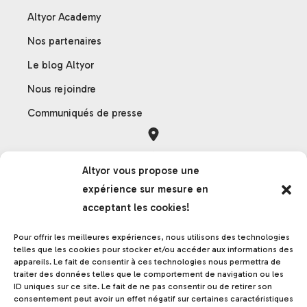
Altyor Academy
Nos partenaires
Le blog Altyor
Nous rejoindre
Communiqués de presse
Orléans
Altyor vous propose une
121 rue des Hêtres
expérience sur mesure en
45590 Saint-Cyr-en-Val
acceptant les cookies!
France
Pour offrir les meilleures expériences, nous utilisons des technologies
telles que les cookies pour stocker et/ou accéder aux informations des
appareils. Le fait de consentir à ces technologies nous permettra de
Grenoble
traiter des données telles que le comportement de navigation ou les
ID uniques sur ce site. Le fait de ne pas consentir ou de retirer son
17 rue de la frise
consentement peut avoir un effet négatif sur certaines caractéristiques