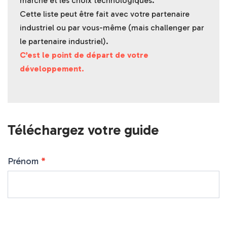
marché et les choix technologiques.
Cette liste peut être fait avec votre partenaire
industriel ou par vous-même (mais challenger par
le partenaire industriel).
C’est le point de départ de votre
développement.
Téléchargez votre guide
Prénom
*
G
u
i
d
e