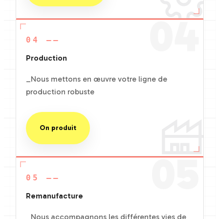
04
04 ——
Production
_Nous mettons en œuvre votre ligne de
production robuste
On produit
05
05 ——
Remanufacture
_Nous accompagnons les différentes vies de