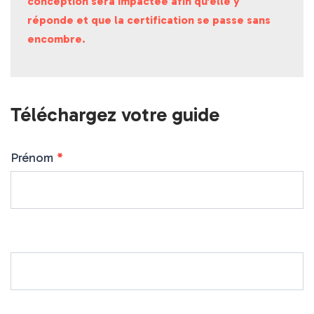
conception sera impactée afin qu’elle y
réponde et que la certification se passe sans
encombre.
Téléchargez votre guide
Prénom
*
Guide
Certification