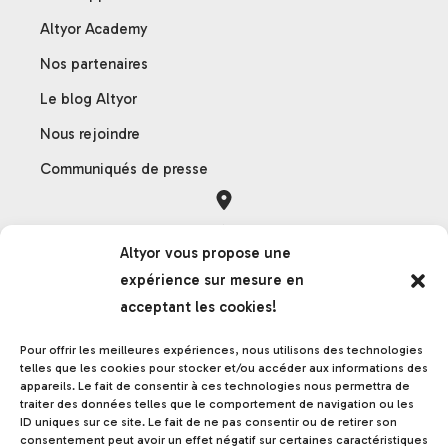
Altyor Academy
Nos partenaires
Le blog Altyor
Nous rejoindre
Communiqués de presse
Orléans
Altyor vous propose une
121 rue des Hêtres
expérience sur mesure en
45590 Saint-Cyr-en-Val
acceptant les cookies!
France
Pour offrir les meilleures expériences, nous utilisons des technologies
telles que les cookies pour stocker et/ou accéder aux informations des
appareils. Le fait de consentir à ces technologies nous permettra de
Grenoble
traiter des données telles que le comportement de navigation ou les
ID uniques sur ce site. Le fait de ne pas consentir ou de retirer son
17 rue de la frise
consentement peut avoir un effet négatif sur certaines caractéristiques