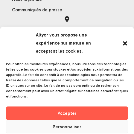
Communiqués de presse
Orléans
Altyor vous propose une
121 rue des Hêtres
expérience sur mesure en
45590 Saint-Cyr-en-Val
acceptant les cookies!
France
Pour offrir les meilleures expériences, nous utilisons des technologies
telles que les cookies pour stocker et/ou accéder aux informations des
appareils. Le fait de consentir à ces technologies nous permettra de
Grenoble
traiter des données telles que le comportement de navigation ou les
ID uniques sur ce site. Le fait de ne pas consentir ou de retirer son
17 rue de la frise
consentement peut avoir un effet négatif sur certaines caractéristiques
38000 Grenoble
et fonctions.
France
Accepter
Personnaliser