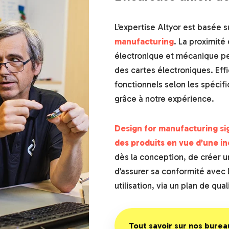
L’expertise Altyor est basée s
manufacturing
. La proximité
électronique et mécanique pe
des cartes électroniques. Eff
fonctionnels selon les spécifi
grâce à notre expérience.
Design for manufacturing si
des produits en vue d’une in
dès la conception, de créer un
d’
assurer sa conformité avec
utilisation, via un plan de qua
Tout savoir sur nos burea