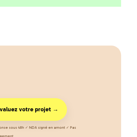
valuez votre projet →
nse sous 48h ✓ NDA signé en amont ✓ Pas
agement