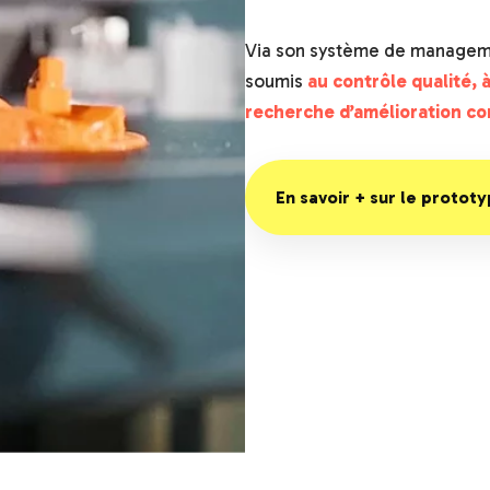
Via son système de managemen
soumis
au contrôle qualité, à
recherche d’amélioration co
En savoir + sur le protot