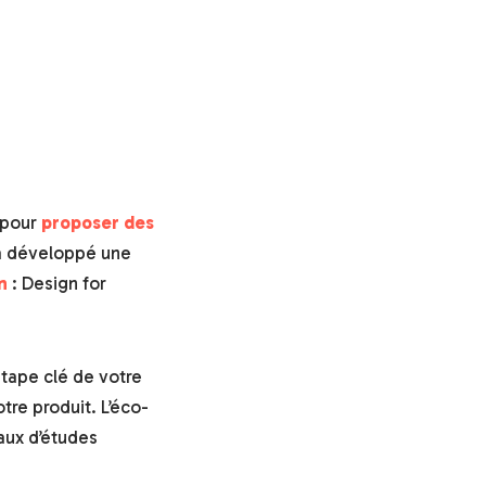
t pour
proposer des
 a développé une
n
: Design for
étape clé de votre
tre produit. L’éco-
aux d’études