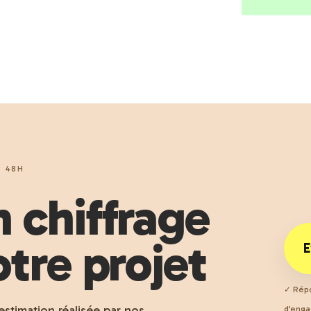
 48H
 chiffrage
tre projet
E
✓ Répo
estimation réalisée par nos
d’eng