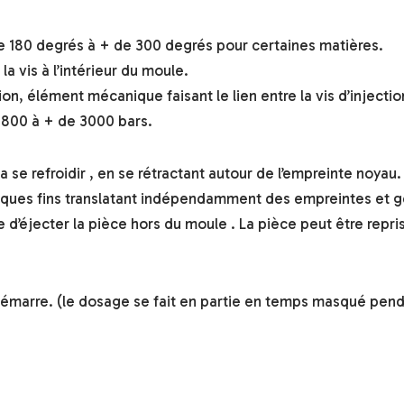
e 180 degrés à + de 300 degrés pour certaines matières.
a vis à l’intérieur du moule.
on, élément mécanique faisant le lien entre la vis d’injectio
de 800 à + de 3000 bars.
va se refroidir , en se rétractant autour de l’empreinte noya
liques fins translatant indépendamment des empreintes et gén
e d’éjecter la pièce hors du moule . La pièce peut être repr
démarre. (le dosage se fait en partie en temps masqué pendan