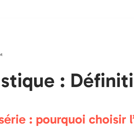
êt
astique : Définit
érie : pourquoi choisir l