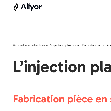
Aller
au
contenu
Accueil
»
Production
»
L’injection plastique : Définition et intér
L’injection pl
Fabrication pièce en s