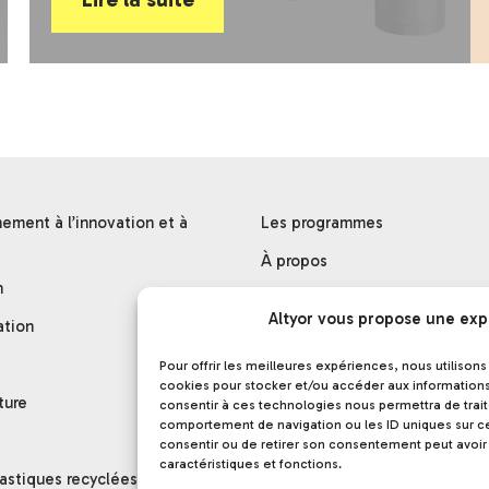
ment à l’innovation et à
Les programmes
À propos
n
Développement durable
Altyor vous propose une exp
ation
Altyor Academy
Pour offrir les meilleures expériences, nous utilison
Nos partenaires
cookies pour stocker et/ou accéder aux informations 
ture
consentir à ces technologies nous permettra de trai
Le blog Altyor
comportement de navigation ou les ID uniques sur ce 
consentir ou de retirer son consentement peut avoir 
Nous rejoindre
caractéristiques et fonctions.
astiques recyclées