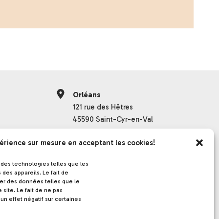
Orléans
121 rue des Hêtres
45590 Saint-Cyr-en-Val
France
érience sur mesure en acceptant les cookies!
Grenoble
s des technologies telles que les
des appareils. Le fait de
17 rue de la frise
ter des données telles que le
38000 Grenoble
site. Le fait de ne pas
France
un effet négatif sur certaines