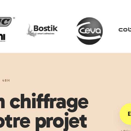
 48H
 chiffrage
tre projet
E