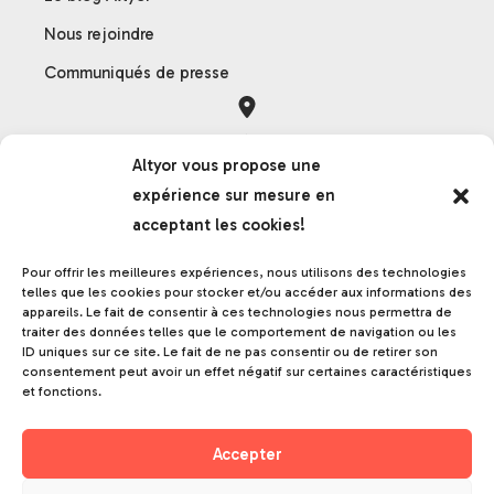
Nous rejoindre
Communiqués de presse
Orléans
Altyor vous propose une
121 rue des Hêtres
expérience sur mesure en
45590 Saint-Cyr-en-Val
acceptant les cookies!
France
Pour offrir les meilleures expériences, nous utilisons des technologies
telles que les cookies pour stocker et/ou accéder aux informations des
appareils. Le fait de consentir à ces technologies nous permettra de
Grenoble
traiter des données telles que le comportement de navigation ou les
ID uniques sur ce site. Le fait de ne pas consentir ou de retirer son
17 rue de la frise
consentement peut avoir un effet négatif sur certaines caractéristiques
38000 Grenoble
et fonctions.
France
Accepter