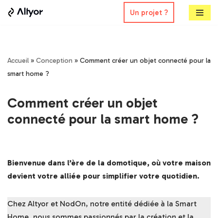
Un projet ?
Aller
au
contenu
Accueil
»
Conception
»
Comment créer un objet connecté pour la
smart home ?
Comment créer un objet
connecté pour la smart home ?
Bienvenue dans l’ère de la domotique, où votre maison
devient votre alliée pour simplifier votre quotidien.
Chez Altyor et NodOn, notre entité dédiée à la Smart
Home, nous sommes passionnés par la création et la